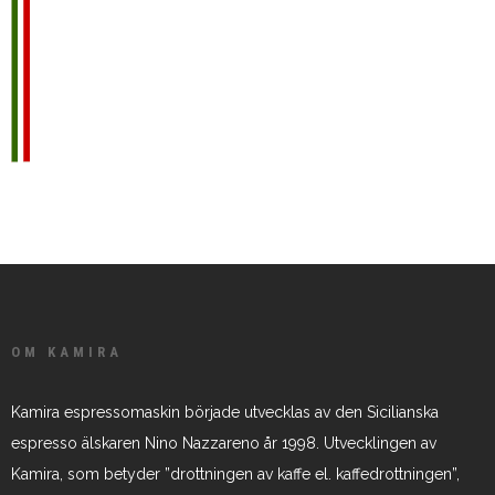
OM KAMIRA
Kamira espressomaskin började utvecklas av den Sicilianska
espresso älskaren Nino Nazzareno år 1998. Utvecklingen av
Kamira, som betyder ”drottningen av kaffe el. kaffedrottningen”,