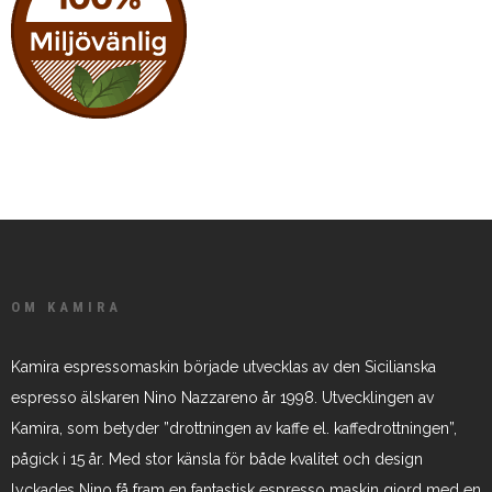
OM KAMIRA
Kamira espressomaskin började utvecklas av den Sicilianska
espresso älskaren Nino Nazzareno år 1998. Utvecklingen av
Kamira, som betyder ”drottningen av kaffe el. kaffedrottningen”,
pågick i 15 år. Med stor känsla för både kvalitet och design
lyckades Nino få fram en fantastisk espresso maskin gjord med en