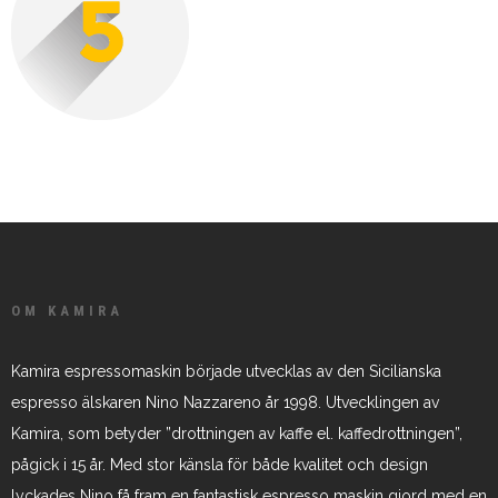
OM KAMIRA
Kamira espressomaskin började utvecklas av den Sicilianska
espresso älskaren Nino Nazzareno år 1998. Utvecklingen av
Kamira, som betyder ”drottningen av kaffe el. kaffedrottningen”,
pågick i 15 år. Med stor känsla för både kvalitet och design
lyckades Nino få fram en fantastisk espresso maskin gjord med en