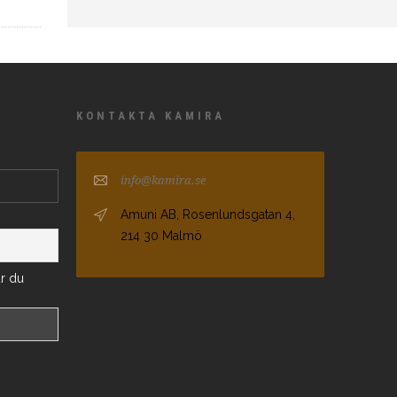
KONTAKTA KAMIRA
info@kamira.se
Amuni AB, Rosenlundsgatan 4,
214 30 Malmö
ar du