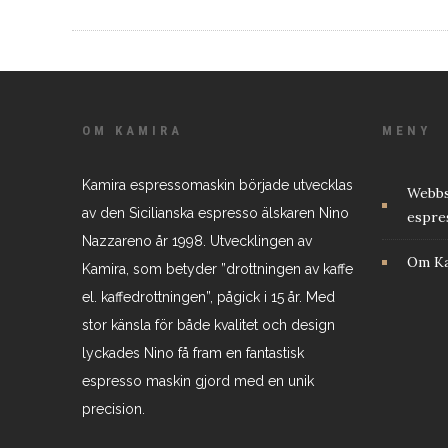
OM KAMIRA
MENY
Kamira espressomaskin började utvecklas
Webbs
av den Sicilianska espresso älskaren Nino
espre
Nazzareno år 1998. Utvecklingen av
Om K
Kamira, som betyder ”drottningen av kaffe
el. kaffedrottningen”, pågick i 15 år. Med
stor känsla för både kvalitet och design
lyckades Nino få fram en fantastisk
espresso maskin gjord med en unik
precision.